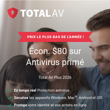
PRIX LE PLUS BAS DE L'ANNÉE !
Écon.
$
80
sur
Antivirus primé
Total AV Plus 2026
En temps réel
Protection antivirus
®
Sécurise
les appareils Windows, Mac
, Android et iOS
Protège
votre identité et vos achats en ligne