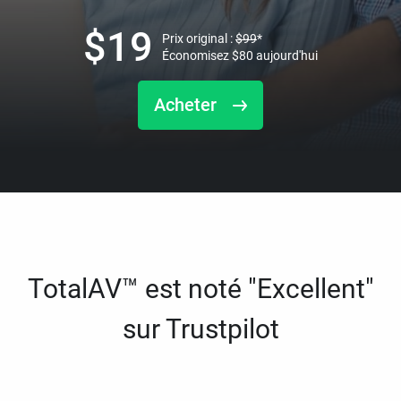
$
19
Prix original :
$
99
*
Économisez
$
80
aujourd'hui
Acheter
TotalAV™ est noté "Excellent"
sur Trustpilot