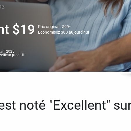
ne
nt
$
19
Prix original :
$
99
*
Économisez
$
80
aujourd'hui
vril 2025
eilleur produit
st noté "Excellent" sur