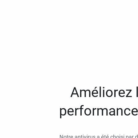
Améliorez l
performances
Notre antivirus a été choisi par 