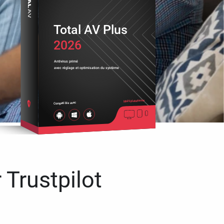
Total AV Plus
2026
Antivirus primé
avec réglage et optimisation du système
Multiplateforme
Compatible avec
 Trustpilot