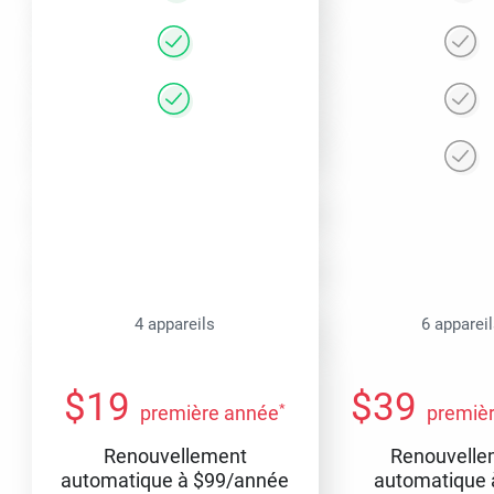
4 appareils
6 apparei
$
19
$
39
*
première année
premiè
Renouvellement
Renouvelle
automatique à
$
99
/année
automatique