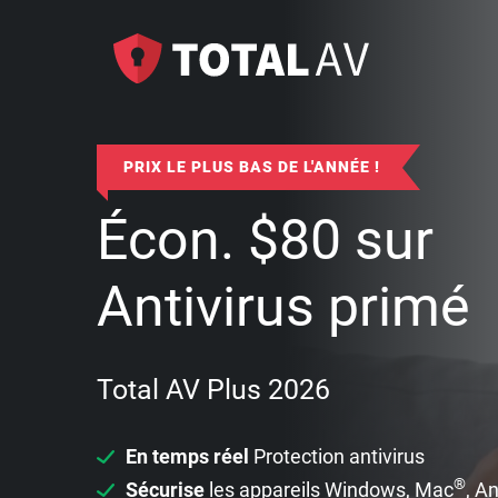
PRIX LE PLUS BAS DE L'ANNÉE !
Écon.
$
80
sur
Antivirus primé
Total AV Plus 2026
En temps réel
Protection antivirus
®
Sécurise
les appareils Windows, Mac
, A