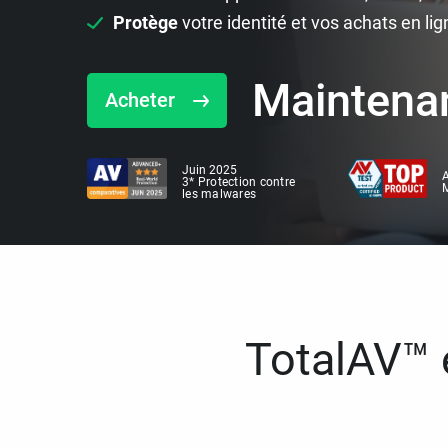
Protège
votre identité et vos achats en lig
Maintena
Acheter
Juin 2025
A
3* Protection contre
M
les malwares
TotalAV™ e