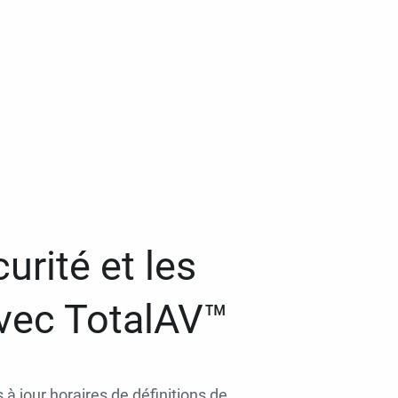
urité et les
avec TotalAV™
 à jour horaires de définitions de