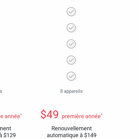
ls
8 appareils
$
49
*
*
re année
première année
ment
Renouvellement
 à
$
129
automatique à
$
149