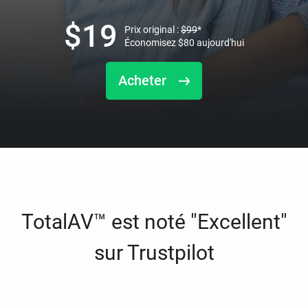
$
19
Prix original :
$
99
*
Économisez
$
80
aujourd'hui
Acheter
TotalAV™ est noté "Excellent"
sur Trustpilot