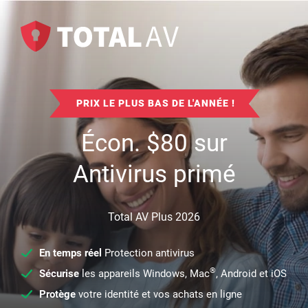
PRIX LE PLUS BAS DE L'ANNÉE !
Écon.
$
80
sur
Antivirus primé
Total AV Plus 2026
En temps réel
Protection antivirus
®
Sécurise
les appareils Windows, Mac
, Android et iOS
Protège
votre identité et vos achats en ligne