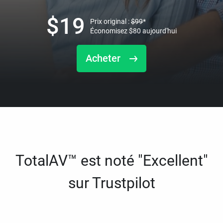
$
19
Prix original :
$
99
*
Économisez
$
80
aujourd'hui
Acheter
TotalAV™ est noté "Excellent"
sur Trustpilot