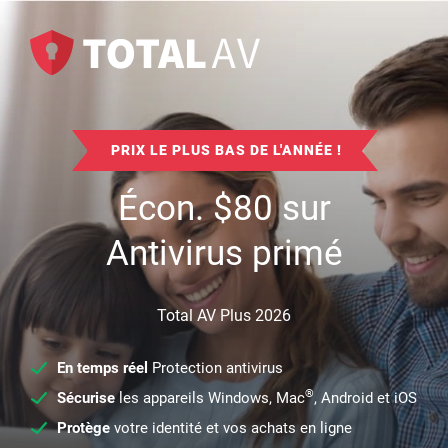
PRIX LE PLUS BAS DE L'ANNÉE !
Écon.
$
80
sur
Antivirus primé
Total AV Plus 2026
En temps réel
Protection antivirus
®
Sécurise
les appareils Windows, Mac
, Android et iOS
Protège
votre identité et vos achats en ligne