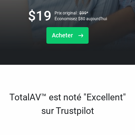
$
19
Prix original :
$
99
*
Économisez
$
80
aujourd'hui
Acheter
TotalAV™ est noté "Excellent"
sur Trustpilot