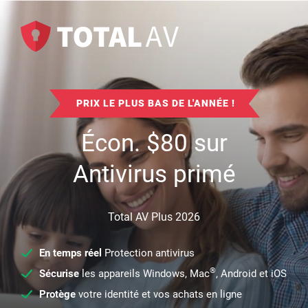
PRIX LE PLUS BAS DE L'ANNÉE !
Écon.
$
80
sur
Antivirus primé
Total AV Plus 2026
En temps réel
Protection antivirus
®
Sécurise
les appareils Windows, Mac
, Android et iOS
Protège
votre identité et vos achats en ligne