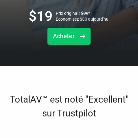
$
19
Prix original :
$
99
*
Économisez
$
80
aujourd'hui
Acheter
TotalAV™ est noté "Excellent"
sur Trustpilot