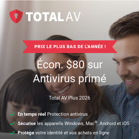
PRIX LE PLUS BAS DE L'ANNÉE !
Écon.
$
80
sur
Antivirus primé
Total AV Plus 2026
En temps réel
Protection antivirus
®
Sécurise
les appareils Windows, Mac
, Android et iOS
Protège
votre identité et vos achats en ligne