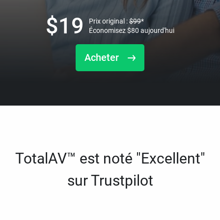
$
19
Prix original :
$
99
*
Économisez
$
80
aujourd'hui
Acheter
TotalAV™ est noté "Excellent"
sur Trustpilot