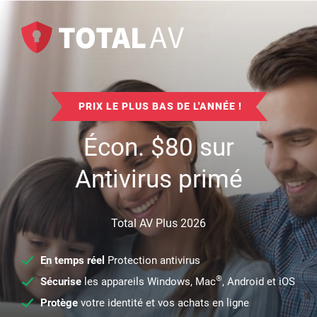
PRIX LE PLUS BAS DE L'ANNÉE !
Écon.
$
80
sur
Antivirus primé
Total AV Plus 2026
En temps réel
Protection antivirus
®
Sécurise
les appareils Windows, Mac
, Android et iOS
Protège
votre identité et vos achats en ligne