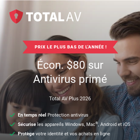
PRIX LE PLUS BAS DE L'ANNÉE !
Écon.
$
80
sur
Antivirus primé
Total AV Plus 2026
En temps réel
Protection antivirus
®
Sécurise
les appareils Windows, Mac
, Android et iOS
Protège
votre identité et vos achats en ligne