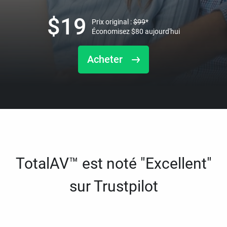
$
19
Prix original :
$
99
*
Économisez
$
80
aujourd'hui
Acheter
TotalAV™ est noté "Excellent"
sur Trustpilot