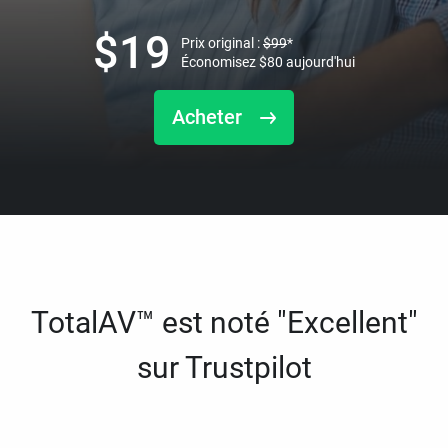
$
19
Prix original :
$
99
*
Économisez
$
80
aujourd'hui
Acheter
TotalAV™ est noté "Excellent"
sur Trustpilot