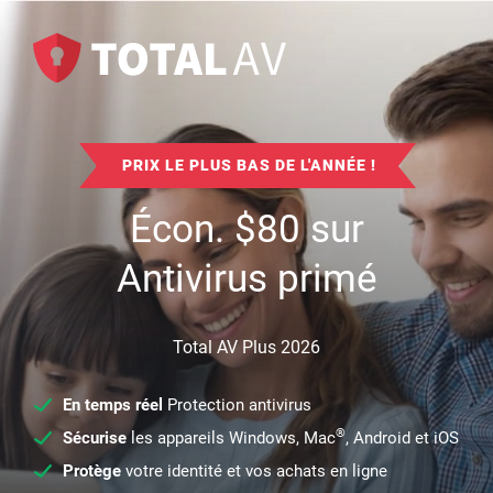
PRIX LE PLUS BAS DE L'ANNÉE !
Écon.
$
80
sur
Antivirus primé
Total AV Plus 2026
En temps réel
Protection antivirus
®
Sécurise
les appareils Windows, Mac
, Android et iOS
Protège
votre identité et vos achats en ligne