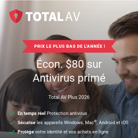
PRIX LE PLUS BAS DE L'ANNÉE !
Écon.
$
80
sur
Antivirus primé
Total AV Plus 2026
En temps réel
Protection antivirus
®
Sécurise
les appareils Windows, Mac
, Android et iOS
Protège
votre identité et vos achats en ligne