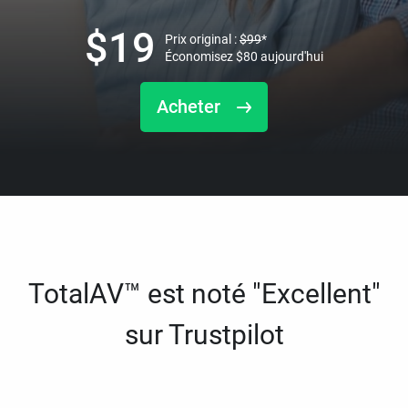
$
19
Prix original :
$
99
*
Économisez
$
80
aujourd'hui
Acheter
TotalAV™ est noté "Excellent"
sur Trustpilot