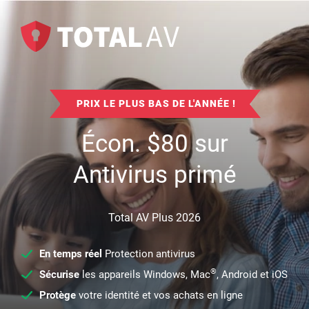
PRIX LE PLUS BAS DE L'ANNÉE !
Écon.
$
80
sur
Antivirus primé
Total AV Plus 2026
En temps réel
Protection antivirus
®
Sécurise
les appareils Windows, Mac
, Android et iOS
Protège
votre identité et vos achats en ligne