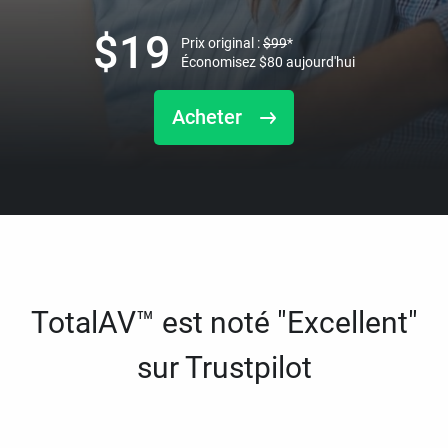
$
19
Prix original :
$
99
*
Économisez
$
80
aujourd'hui
Acheter
TotalAV™ est noté "Excellent"
sur Trustpilot