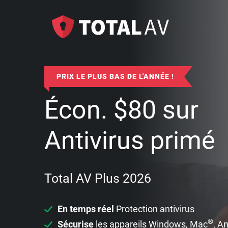
PRIX LE PLUS BAS DE L'ANNÉE !
Écon.
$
80
sur
Antivirus primé
Total AV Plus 2026
En temps réel
Protection antivirus
®
Sécurise
les appareils Windows, Mac
, A