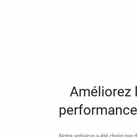
Améliorez l
performances
Notre antivirus a été choisi par 