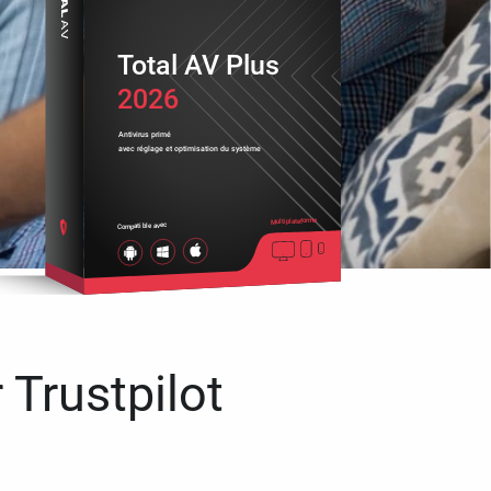
Total AV Plus
2026
Antivirus primé
avec réglage et optimisation du système
Multiplateforme
Compatible avec
 Trustpilot