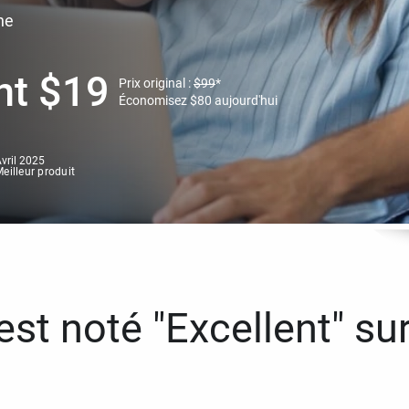
ne
nt
$
19
Prix original :
$
99
*
Économisez
$
80
aujourd'hui
vril 2025
eilleur produit
st noté "Excellent" sur