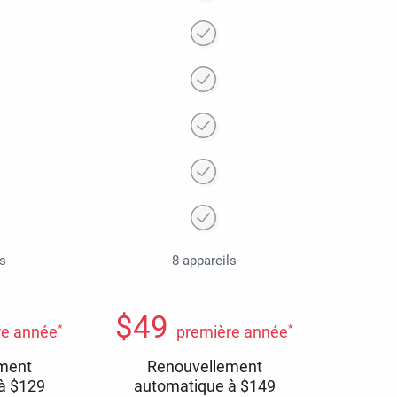
ls
8 appareils
$
49
*
*
re année
première année
ment
Renouvellement
 à
$
129
automatique à
$
149