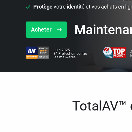
Protège
votre identité et vos achats en lig
Maintena
Acheter
Juin 2025
A
3* Protection contre
M
les malwares
TotalAV™ e