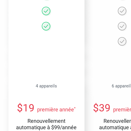
4 appareils
6 apparei
$
19
$
39
*
première année
premiè
Renouvellement
Renouvelle
automatique à
$
99
/année
automatique