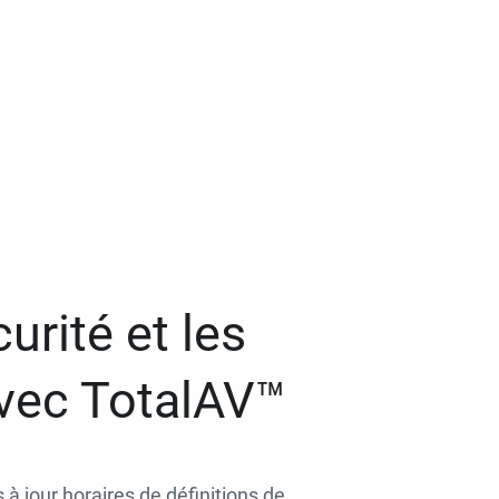
urité et les
avec TotalAV™
 à jour horaires de définitions de