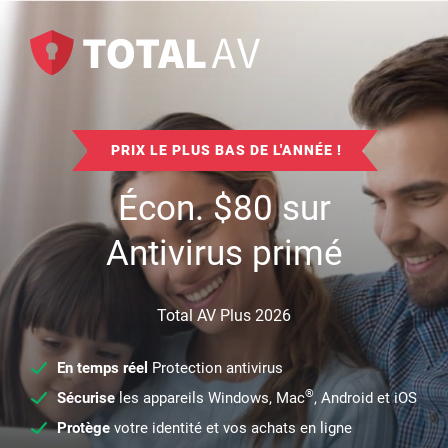
PRIX LE PLUS BAS DE L'ANNÉE !
Écon.
$
80
sur
Antivirus primé
Total AV Plus 2026
En temps réel
Protection antivirus
®
Sécurise
les appareils Windows, Mac
, Android et iOS
Protège
votre identité et vos achats en ligne