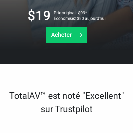
$
19
Prix original :
$
99
*
Économisez
$
80
aujourd'hui
Acheter
TotalAV™ est noté "Excellent"
sur Trustpilot