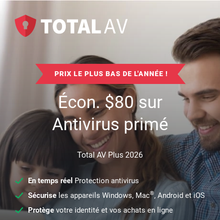
PRIX LE PLUS BAS DE L'ANNÉE !
Écon.
$
80
sur
Antivirus primé
Total AV Plus 2026
En temps réel
Protection antivirus
®
Sécurise
les appareils Windows, Mac
, Android et iOS
Protège
votre identité et vos achats en ligne