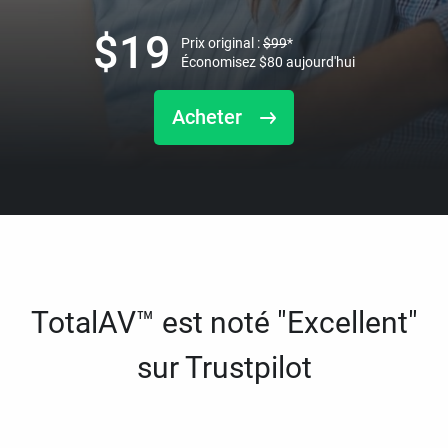
$
19
Prix original :
$
99
*
Économisez
$
80
aujourd'hui
Acheter
TotalAV™ est noté "Excellent"
sur Trustpilot