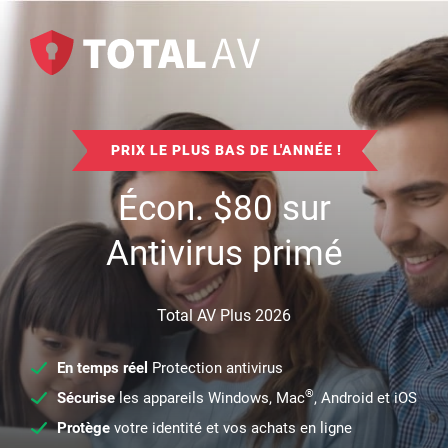
PRIX LE PLUS BAS DE L'ANNÉE !
Écon.
$
80
sur
Antivirus primé
Total AV Plus 2026
En temps réel
Protection antivirus
®
Sécurise
les appareils Windows, Mac
, Android et iOS
Protège
votre identité et vos achats en ligne