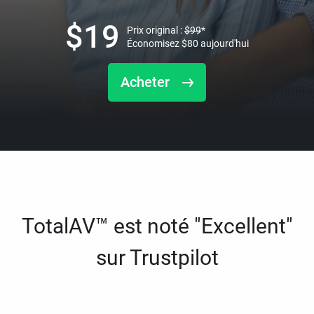
$
19
Prix original :
$
99
*
Économisez
$
80
aujourd'hui
Acheter
TotalAV™ est noté "Excellent"
sur Trustpilot