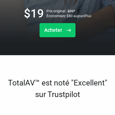
$
19
Prix original :
$
99
*
Économisez
$
80
aujourd'hui
Acheter
TotalAV™ est noté "Excellent"
sur Trustpilot