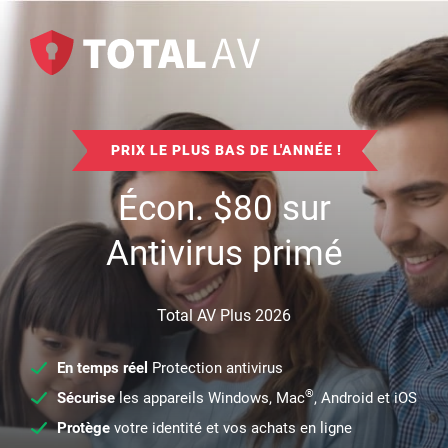
PRIX LE PLUS BAS DE L'ANNÉE !
Écon.
$
80
sur
Antivirus primé
Total AV Plus 2026
En temps réel
Protection antivirus
®
Sécurise
les appareils Windows, Mac
, Android et iOS
Protège
votre identité et vos achats en ligne