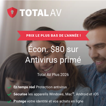
PRIX LE PLUS BAS DE L'ANNÉE !
Écon.
$
80
sur
Antivirus primé
Total AV Plus 2026
En temps réel
Protection antivirus
®
Sécurise
les appareils Windows, Mac
, Android et iOS
Protège
votre identité et vos achats en ligne