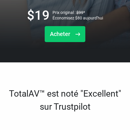
$
19
Prix original :
$
99
*
Économisez
$
80
aujourd'hui
Acheter
TotalAV™ est noté "Excellent"
sur Trustpilot