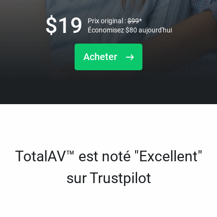
$
19
Prix original :
$
99
*
Économisez
$
80
aujourd'hui
Acheter
TotalAV™ est noté "Excellent"
sur Trustpilot