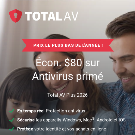
PRIX LE PLUS BAS DE L'ANNÉE !
Écon.
$
80
sur
Antivirus primé
Total AV Plus 2026
En temps réel
Protection antivirus
®
Sécurise
les appareils Windows, Mac
, Android et iOS
Protège
votre identité et vos achats en ligne