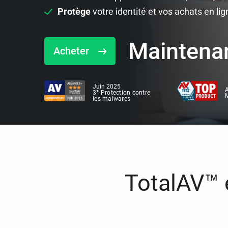
Protège
votre identité et vos achats en lig
Maintena
Acheter
Juin 2025
A
3* Protection contre
M
les malwares
TotalAV™ e