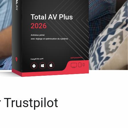
Total AV Plus
2026
Antivirus primé
avec réglage et optimisation du système
Multiplateforme
Compatible avec
 Trustpilot