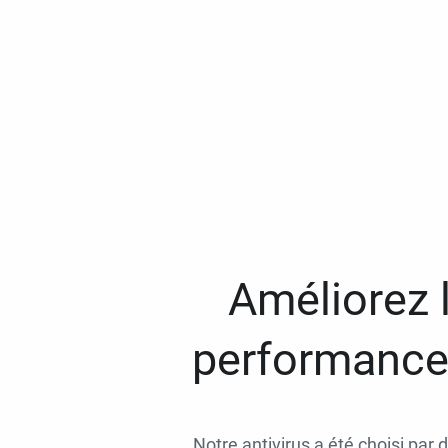
Améliorez l
performances
Notre antivirus a été choisi par 