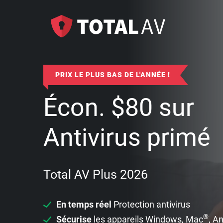
PRIX LE PLUS BAS DE L'ANNÉE !
Écon.
$
80
sur
Antivirus primé
Total AV Plus 2026
En temps réel
Protection antivirus
®
Sécurise
les appareils Windows, Mac
, A