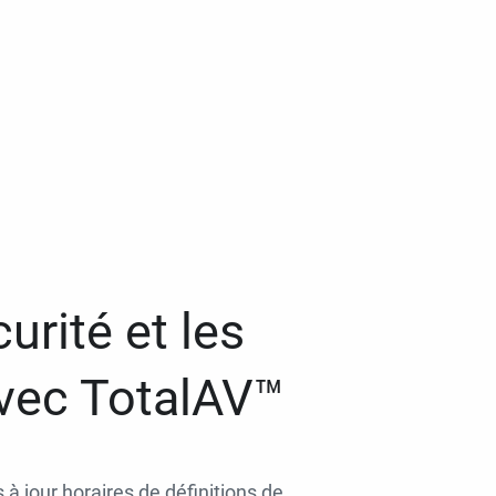
urité et les
avec TotalAV™
 à jour horaires de définitions de