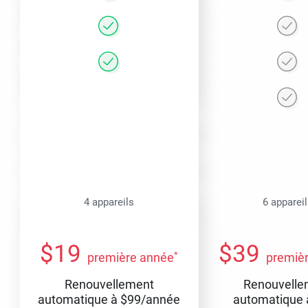
4 appareils
6 apparei
$
19
$
39
*
première année
premiè
Renouvellement
Renouvelle
automatique à
$
99
/année
automatique