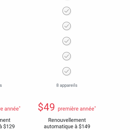
ls
8 appareils
$
49
*
*
re année
première année
ment
Renouvellement
 à
$
129
automatique à
$
149