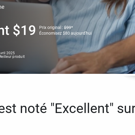
ne
nt
$
19
Prix original :
$
99
*
Économisez
$
80
aujourd'hui
vril 2025
eilleur produit
st noté "Excellent" sur