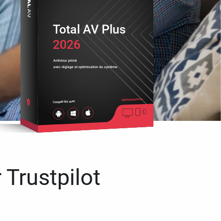
Total AV Plus
2026
Antivirus primé
avec réglage et optimisation du système
Multiplateforme
Compatible avec
 Trustpilot