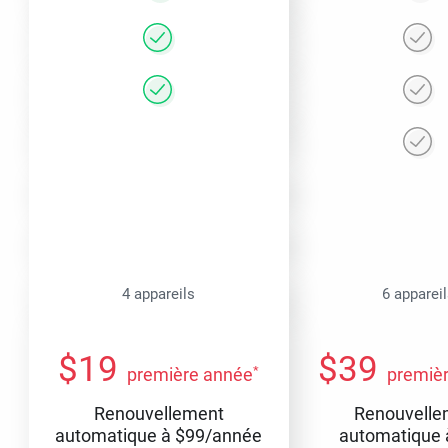
4 appareils
6 apparei
$
19
$
39
*
première année
premiè
Renouvellement
Renouvelle
automatique à
$
99
/année
automatique