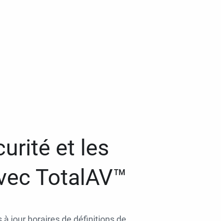
urité et les
avec TotalAV™
 à jour horaires de définitions de