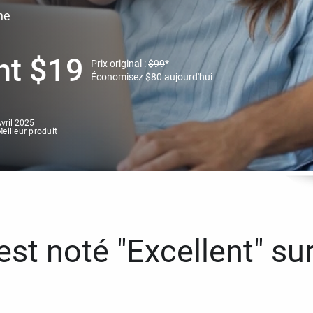
ne
nt
$
19
Prix original :
$
99
*
Économisez
$
80
aujourd'hui
vril 2025
eilleur produit
st noté "Excellent" sur