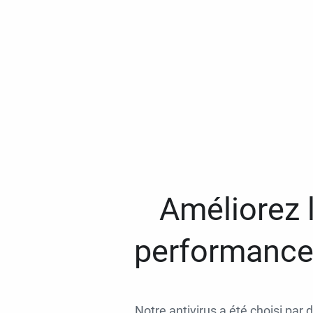
Améliorez l
performances
Notre antivirus a été choisi par 