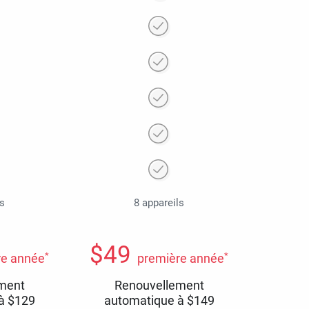
ls
8 appareils
$
49
*
*
re année
première année
ment
Renouvellement
 à
$
129
automatique à
$
149