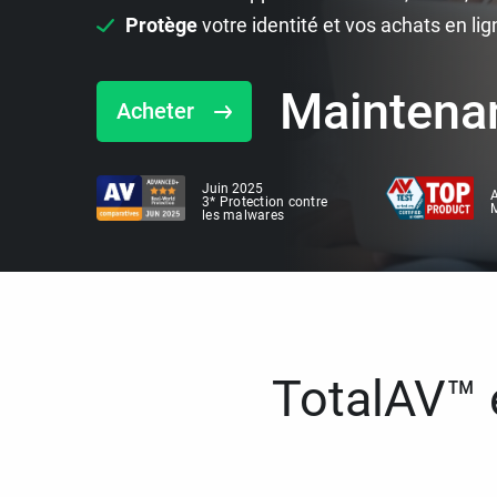
Protège
votre identité et vos achats en lig
Maintena
Acheter
Juin 2025
A
3* Protection contre
M
les malwares
TotalAV™ e