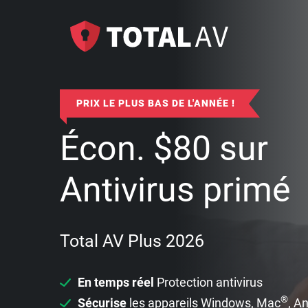
PRIX LE PLUS BAS DE L'ANNÉE !
Écon.
$
80
sur
Antivirus primé
Total AV Plus 2026
En temps réel
Protection antivirus
®
Sécurise
les appareils Windows, Mac
, A