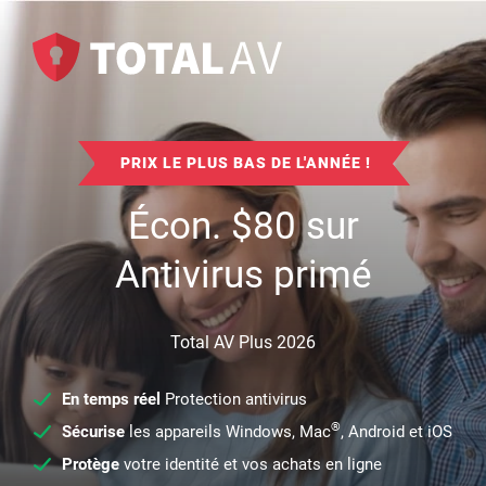
PRIX LE PLUS BAS DE L'ANNÉE !
Écon.
$
80
sur
Antivirus primé
Total AV Plus 2026
En temps réel
Protection antivirus
®
Sécurise
les appareils Windows, Mac
, Android et iOS
Protège
votre identité et vos achats en ligne