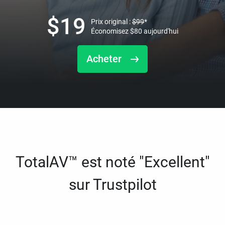
$
19
Prix original :
$
99
*
Économisez
$
80
aujourd'hui
Acheter
TotalAV™ est noté "Excellent"
sur Trustpilot