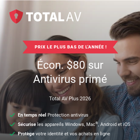
PRIX LE PLUS BAS DE L'ANNÉE !
Écon.
$
80
sur
Antivirus primé
Total AV Plus 2026
En temps réel
Protection antivirus
®
Sécurise
les appareils Windows, Mac
, Android et iOS
Protège
votre identité et vos achats en ligne