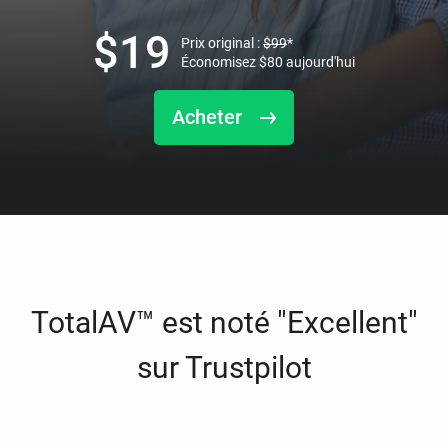
$
19
Prix original :
$
99
*
Économisez
$
80
aujourd'hui
Acheter
TotalAV™ est noté "Excellent"
sur Trustpilot