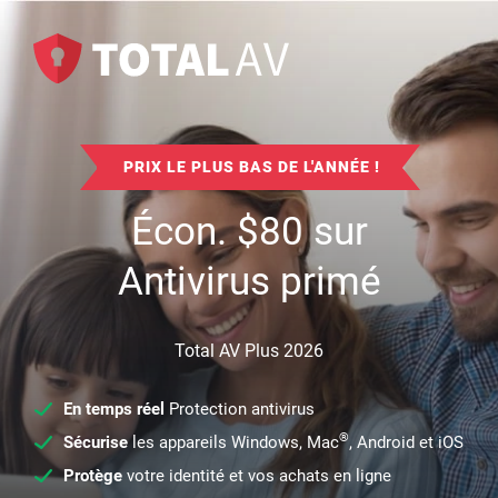
PRIX LE PLUS BAS DE L'ANNÉE !
Écon.
$
80
sur
Antivirus primé
Total AV Plus 2026
En temps réel
Protection antivirus
®
Sécurise
les appareils Windows, Mac
, Android et iOS
Protège
votre identité et vos achats en ligne