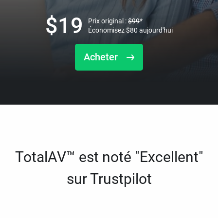
$
19
Prix original :
$
99
*
Économisez
$
80
aujourd'hui
Acheter
TotalAV™ est noté "Excellent"
sur Trustpilot