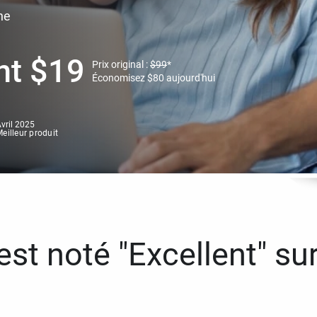
ne
nt
$
19
Prix original :
$
99
*
Économisez
$
80
aujourd'hui
vril 2025
eilleur produit
st noté "Excellent" sur