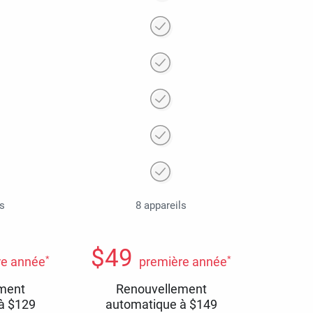
ls
8 appareils
$
49
*
*
re année
première année
ment
Renouvellement
 à
$
129
automatique à
$
149