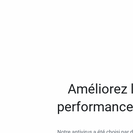
Améliorez l
performances
Notre antivirus a été choisi par 