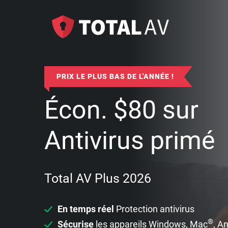
PRIX LE PLUS BAS DE L'ANNÉE !
Écon.
$
80
sur
Antivirus primé
Total AV Plus 2026
En temps réel
Protection antivirus
®
Sécurise
les appareils Windows, Mac
, A