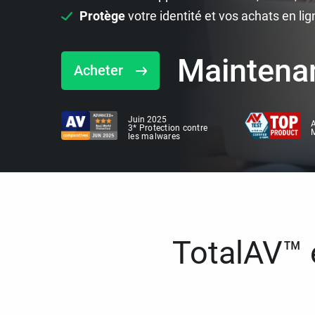
Protège
votre identité et vos achats en lig
Maintena
Acheter
Juin 2025
A
3* Protection contre
M
les malwares
TotalAV™ e