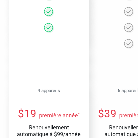
4 appareils
6 apparei
$
19
$
39
*
première année
premiè
Renouvellement
Renouvelle
automatique à
$
99
/année
automatique