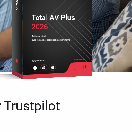
Total AV Plus
2026
Antivirus primé
avec réglage et optimisation du système
Multiplateforme
Compatible avec
 Trustpilot