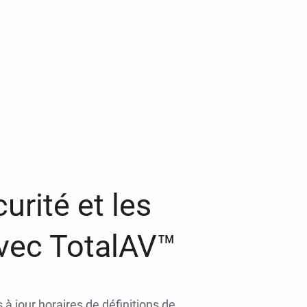
urité et les
avec TotalAV™
 à jour horaires de définitions de