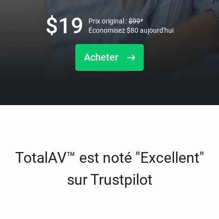
$
19
Prix original :
$
99
*
Économisez
$
80
aujourd'hui
Acheter
TotalAV™ est noté "Excellent"
sur Trustpilot