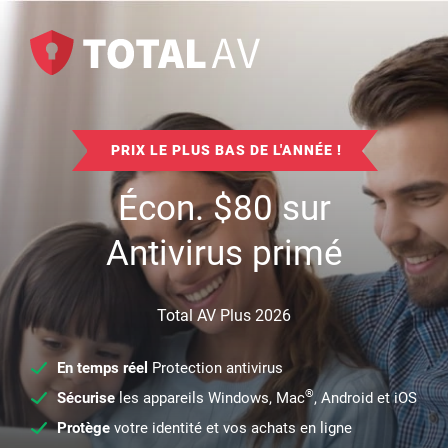
PRIX LE PLUS BAS DE L'ANNÉE !
Écon.
$
80
sur
Antivirus primé
Total AV Plus 2026
En temps réel
Protection antivirus
®
Sécurise
les appareils Windows, Mac
, Android et iOS
Protège
votre identité et vos achats en ligne