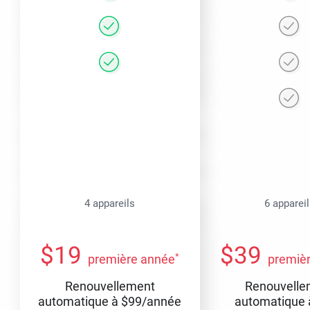
4 appareils
6 apparei
$
19
$
39
*
première année
premiè
Renouvellement
Renouvelle
automatique à
$
99
/année
automatique