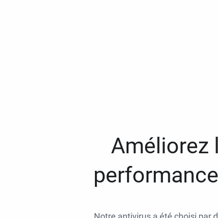
Améliorez l
performances
Notre antivirus a été choisi par 