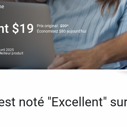
ne
nt
$
19
Prix original :
$
99
*
Économisez
$
80
aujourd'hui
vril 2025
eilleur produit
st noté "Excellent" sur