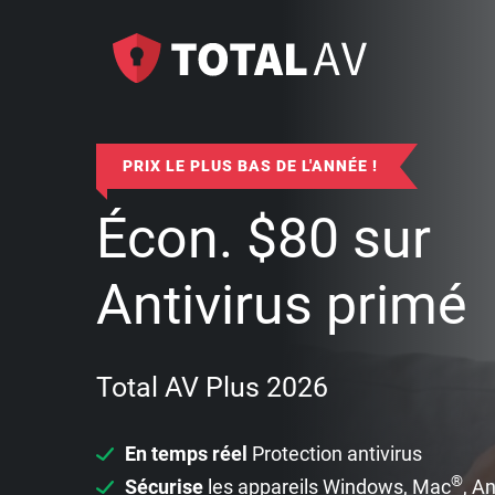
PRIX LE PLUS BAS DE L'ANNÉE !
Écon.
$
80
sur
Antivirus primé
Total AV Plus 2026
En temps réel
Protection antivirus
®
Sécurise
les appareils Windows, Mac
, A