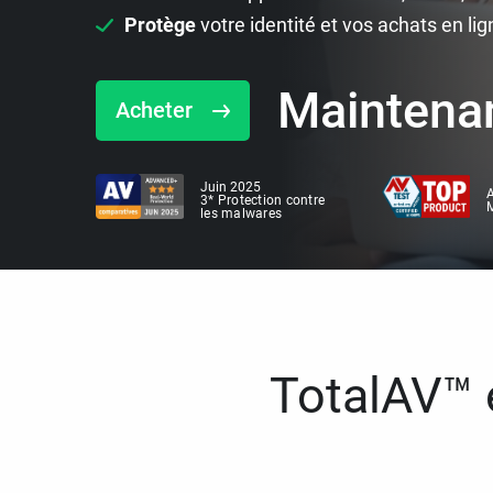
Protège
votre identité et vos achats en lig
Maintena
Acheter
Juin 2025
A
3* Protection contre
M
les malwares
TotalAV™ e