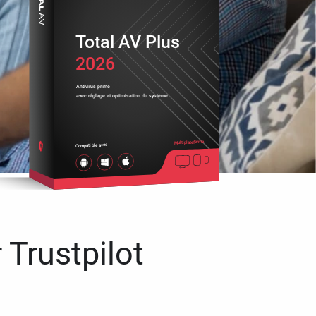
Total AV Plus
2026
Antivirus primé
avec réglage et optimisation du système
Multiplateforme
Compatible avec
 Trustpilot