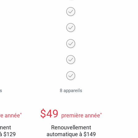
ls
8 appareils
$
49
*
*
re année
première année
ment
Renouvellement
 à
$
129
automatique à
$
149