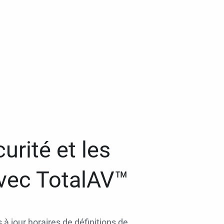
urité et les
avec TotalAV™
 à jour horaires de définitions de