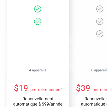
4 appareils
6 apparei
$
19
$
39
*
première année
premiè
Renouvellement
Renouvelle
automatique à
$
99
/année
automatique