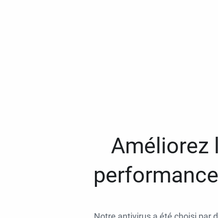
Améliorez l
performances
Notre antivirus a été choisi par 