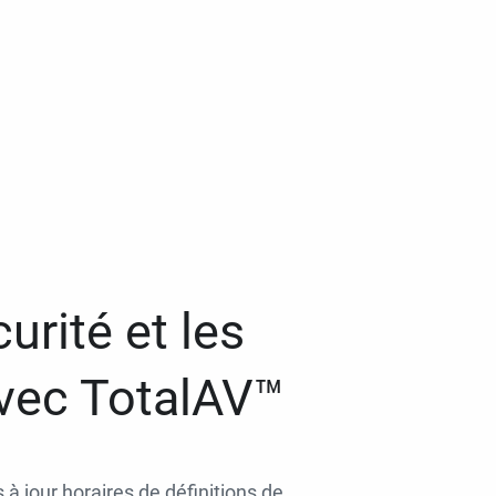
urité et les
avec TotalAV™
 à jour horaires de définitions de