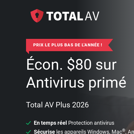
PRIX LE PLUS BAS DE L'ANNÉE !
Écon.
$
80
sur
Antivirus primé
Total AV Plus 2026
En temps réel
Protection antivirus
®
Sécurise
les appareils Windows, Mac
, A