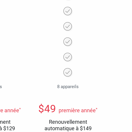
ls
8 appareils
$
49
*
*
re année
première année
ment
Renouvellement
 à
$
129
automatique à
$
149