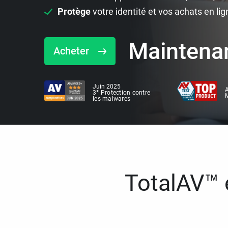
Protège
votre identité et vos achats en lig
Maintena
Acheter
Juin 2025
A
3* Protection contre
M
les malwares
TotalAV™ e