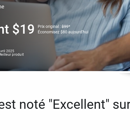
ne
nt
$
19
Prix original :
$
99
*
Économisez
$
80
aujourd'hui
vril 2025
eilleur produit
st noté "Excellent" sur