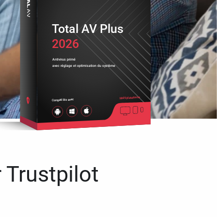
Total AV Plus
2026
Antivirus primé
avec réglage et optimisation du système
Multiplateforme
Compatible avec
 Trustpilot