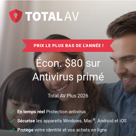
PRIX LE PLUS BAS DE L'ANNÉE !
Écon.
$
80
sur
Antivirus primé
Total AV Plus 2026
En temps réel
Protection antivirus
®
Sécurise
les appareils Windows, Mac
, Android et iOS
Protège
votre identité et vos achats en ligne