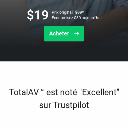
$
19
Prix original :
$
99
*
Économisez
$
80
aujourd'hui
Acheter
TotalAV™ est noté "Excellent"
sur Trustpilot