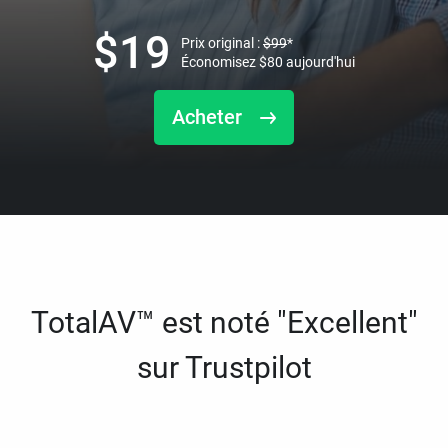
$
19
Prix original :
$
99
*
Économisez
$
80
aujourd'hui
Acheter
TotalAV™ est noté "Excellent"
sur Trustpilot