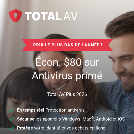
PRIX LE PLUS BAS DE L'ANNÉE !
Écon.
$
80
sur
Antivirus primé
Total AV Plus 2026
En temps réel
Protection antivirus
®
Sécurise
les appareils Windows, Mac
, Android et iOS
Protège
votre identité et vos achats en ligne