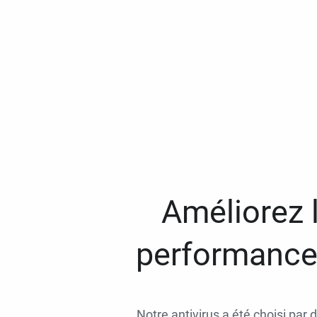
Améliorez l
performances
Notre antivirus a été choisi par 