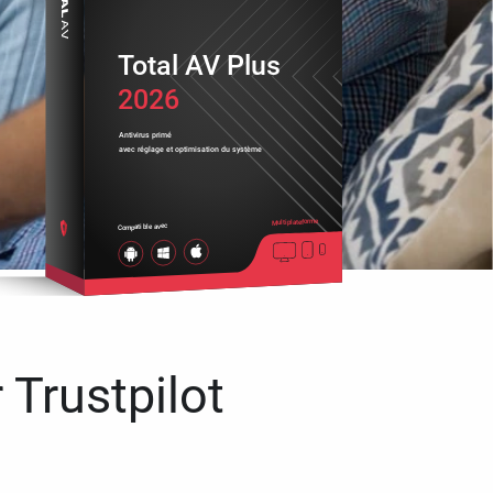
Total AV Plus
2026
Antivirus primé
avec réglage et optimisation du système
Multiplateforme
Compatible avec
 Trustpilot