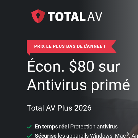
PRIX LE PLUS BAS DE L'ANNÉE !
Écon.
$
80
sur
Antivirus primé
Total AV Plus 2026
En temps réel
Protection antivirus
®
Sécurise
les appareils Windows, Mac
, A