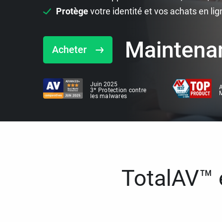
Protège
votre identité et vos achats en lig
Maintena
Acheter
Juin 2025
A
3* Protection contre
M
les malwares
TotalAV™ e