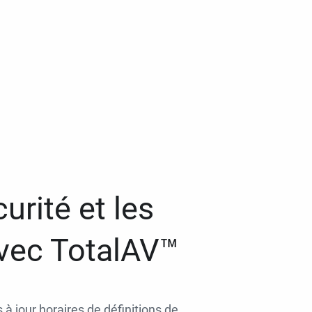
urité et les
avec TotalAV™
 à jour horaires de définitions de