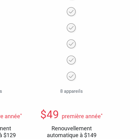
ls
8 appareils
$
49
*
*
re année
première année
ment
Renouvellement
 à
$
129
automatique à
$
149