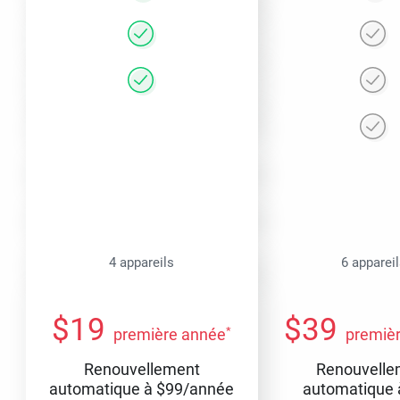
4 appareils
6 apparei
$
19
$
39
*
première année
premiè
Renouvellement
Renouvelle
automatique à
$
99
/année
automatique