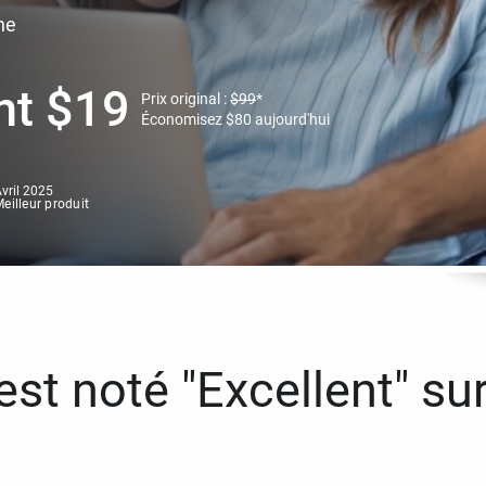
ne
nt
$
19
Prix original :
$
99
*
Économisez
$
80
aujourd'hui
vril 2025
eilleur produit
st noté "Excellent" sur