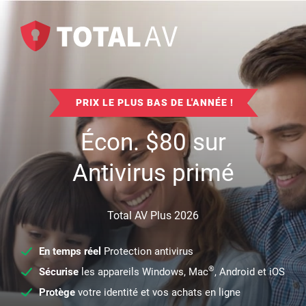
PRIX LE PLUS BAS DE L'ANNÉE !
Écon.
$
80
sur
Antivirus primé
Total AV Plus 2026
En temps réel
Protection antivirus
®
Sécurise
les appareils Windows, Mac
, Android et iOS
Protège
votre identité et vos achats en ligne