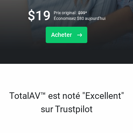
$
19
Prix original :
$
99
*
Économisez
$
80
aujourd'hui
Acheter
TotalAV™ est noté "Excellent"
sur Trustpilot