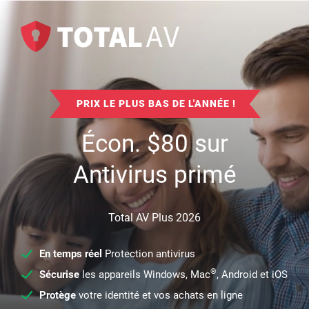
PRIX LE PLUS BAS DE L'ANNÉE !
Écon.
$
80
sur
Antivirus primé
Total AV Plus 2026
En temps réel
Protection antivirus
®
Sécurise
les appareils Windows, Mac
, Android et iOS
Protège
votre identité et vos achats en ligne