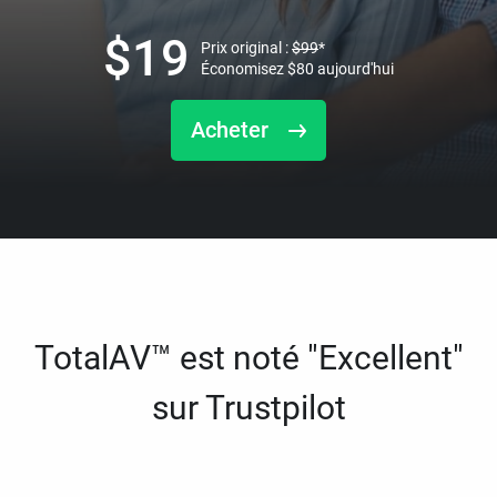
$
19
Prix original :
$
99
*
Économisez
$
80
aujourd'hui
Acheter
TotalAV™ est noté "Excellent"
sur Trustpilot