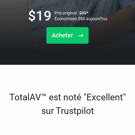
$
19
Prix original :
$
99
*
Économisez
$
80
aujourd'hui
Acheter
TotalAV™ est noté "Excellent"
sur Trustpilot