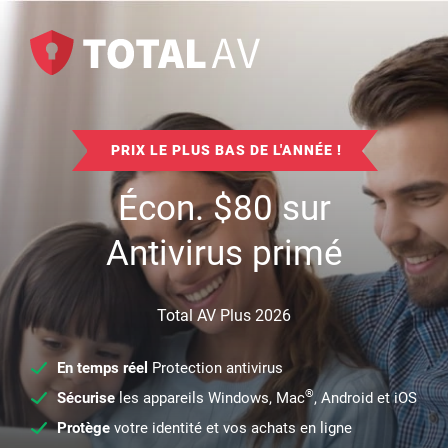
PRIX LE PLUS BAS DE L'ANNÉE !
Écon.
$
80
sur
Antivirus primé
Total AV Plus 2026
En temps réel
Protection antivirus
®
Sécurise
les appareils Windows, Mac
, Android et iOS
Protège
votre identité et vos achats en ligne