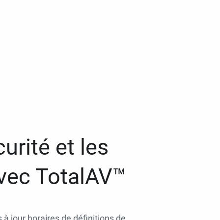
urité et les
avec TotalAV™
 à jour horaires de définitions de