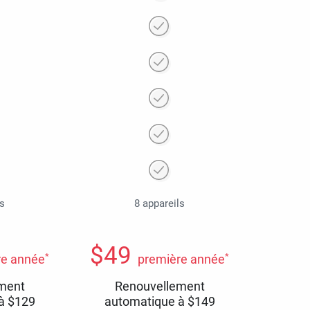
ls
8 appareils
$
49
*
*
re année
première année
ment
Renouvellement
 à
$
129
automatique à
$
149