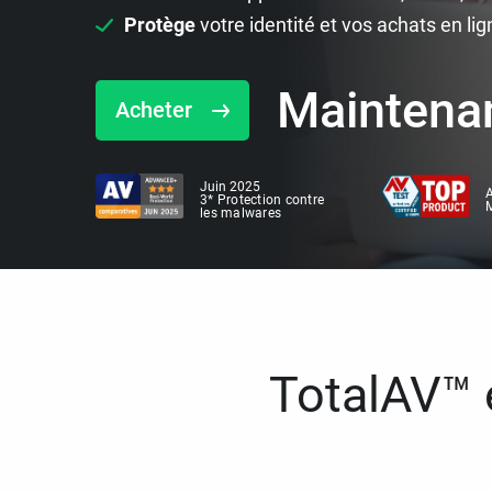
Protège
votre identité et vos achats en lig
Maintena
Acheter
Juin 2025
A
3* Protection contre
M
les malwares
TotalAV™ e