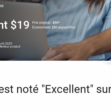
ne
nt
$
19
Prix original :
$
99
*
Économisez
$
80
aujourd'hui
vril 2025
eilleur produit
st noté "Excellent" sur