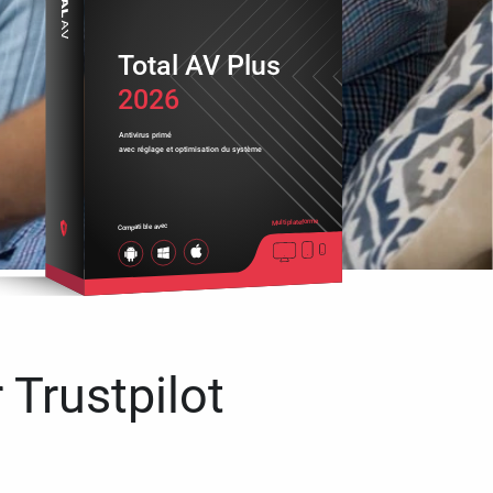
Total AV Plus
2026
Antivirus primé
avec réglage et optimisation du système
Multiplateforme
Compatible avec
 Trustpilot