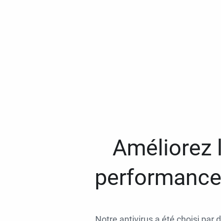
Améliorez l
performances
Notre antivirus a été choisi par 