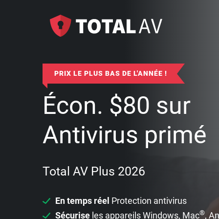
PRIX LE PLUS BAS DE L'ANNÉE !
Écon.
$
80
sur
Antivirus primé
Total AV Plus 2026
En temps réel
Protection antivirus
®
Sécurise
les appareils Windows, Mac
, A