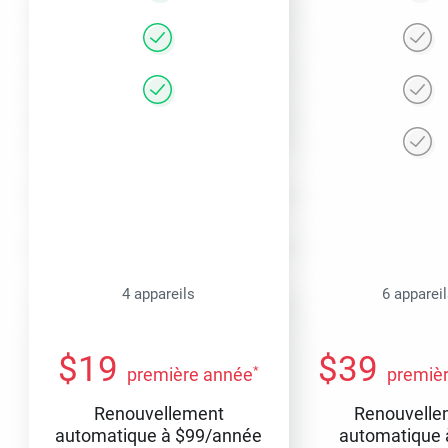
4 appareils
6 apparei
$
19
$
39
*
première année
premiè
Renouvellement
Renouvelle
automatique à
$
99
/année
automatique