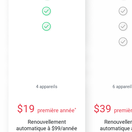
4 appareils
6 apparei
$
19
$
39
*
première année
premiè
Renouvellement
Renouvelle
automatique à
$
99
/année
automatique