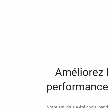
Améliorez l
performances
Notre antivirus a été choisi par 