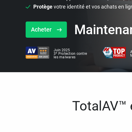
Protège
votre identité et vos achats en lig
Maintena
Acheter
Juin 2025
A
3* Protection contre
M
les malwares
TotalAV™ e