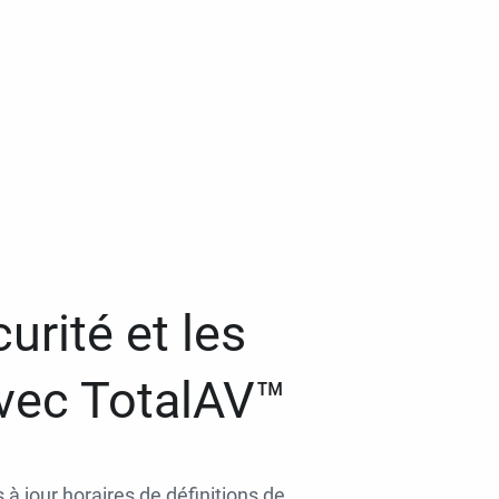
urité et les
avec TotalAV™
 à jour horaires de définitions de