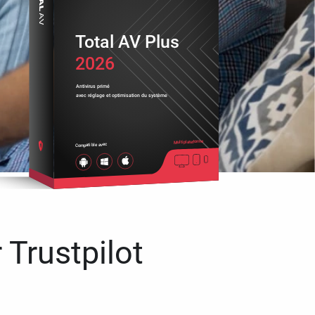
Total AV Plus
2026
Antivirus primé
avec réglage et optimisation du système
Multiplateforme
Compatible avec
 Trustpilot