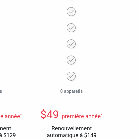
ls
8 appareils
$
49
*
*
re année
première année
ment
Renouvellement
 à
$
129
automatique à
$
149