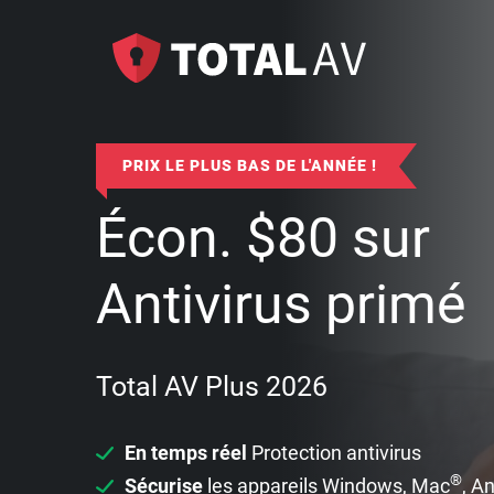
PRIX LE PLUS BAS DE L'ANNÉE !
Écon.
$
80
sur
Antivirus primé
Total AV Plus 2026
En temps réel
Protection antivirus
®
Sécurise
les appareils Windows, Mac
, A