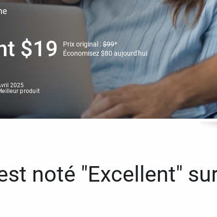
ne
nt
$
19
Prix original :
$
99
*
Économisez
$
80
aujourd'hui
vril 2025
eilleur produit
st noté "Excellent" sur