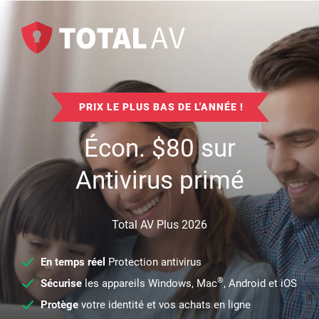
PRIX LE PLUS BAS DE L'ANNÉE !
Écon.
$
80
sur
Antivirus primé
Total AV Plus 2026
En temps réel
Protection antivirus
®
Sécurise
les appareils Windows, Mac
, Android et iOS
Protège
votre identité et vos achats en ligne