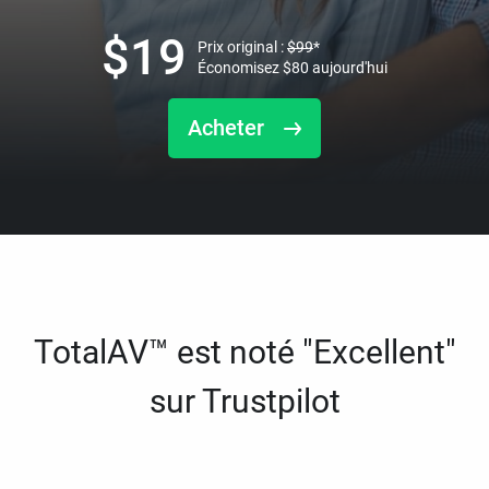
$
19
Prix original :
$
99
*
Économisez
$
80
aujourd'hui
Acheter
TotalAV™ est noté "Excellent"
sur Trustpilot