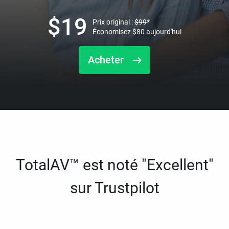
$
19
Prix original :
$
99
*
Économisez
$
80
aujourd'hui
Acheter
TotalAV™ est noté "Excellent"
sur Trustpilot