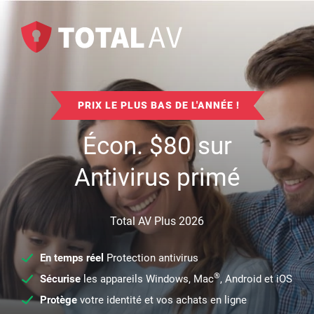
PRIX LE PLUS BAS DE L'ANNÉE !
Écon.
$
80
sur
Antivirus primé
Total AV Plus 2026
En temps réel
Protection antivirus
®
Sécurise
les appareils Windows, Mac
, Android et iOS
Protège
votre identité et vos achats en ligne