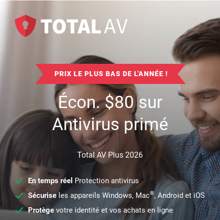
PRIX LE PLUS BAS DE L'ANNÉE !
Écon.
$
80
sur
Antivirus primé
Total AV Plus 2026
En temps réel
Protection antivirus
®
Sécurise
les appareils Windows, Mac
, Android et iOS
Protège
votre identité et vos achats en ligne