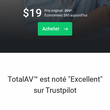
$
19
Prix original :
$
99
*
Économisez
$
80
aujourd'hui
Acheter
TotalAV™ est noté "Excellent"
sur Trustpilot