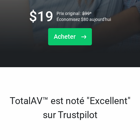
$
19
Prix original :
$
99
*
Économisez
$
80
aujourd'hui
Acheter
TotalAV™ est noté "Excellent"
sur Trustpilot