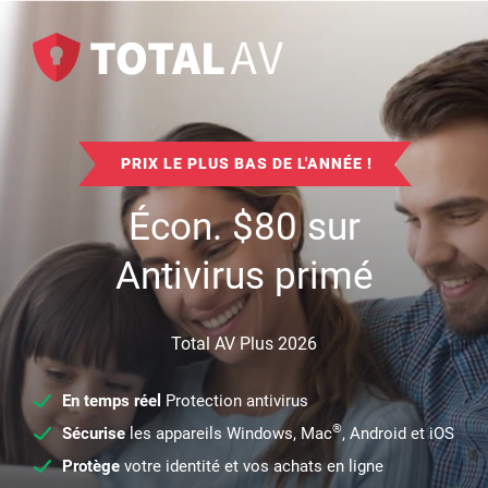
PRIX LE PLUS BAS DE L'ANNÉE !
Écon.
$
80
sur
Antivirus primé
Total AV Plus 2026
En temps réel
Protection antivirus
®
Sécurise
les appareils Windows, Mac
, Android et iOS
Protège
votre identité et vos achats en ligne