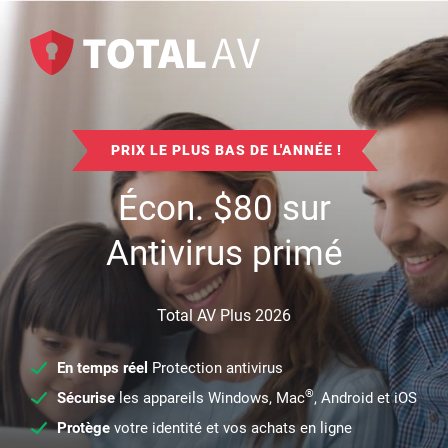
PRIX LE PLUS BAS DE L'ANNÉE !
Écon.
$
80
sur
Antivirus primé
Total AV Plus 2026
En temps réel
Protection antivirus
®
Sécurise
les appareils Windows, Mac
, Android et iOS
Protège
votre identité et vos achats en ligne