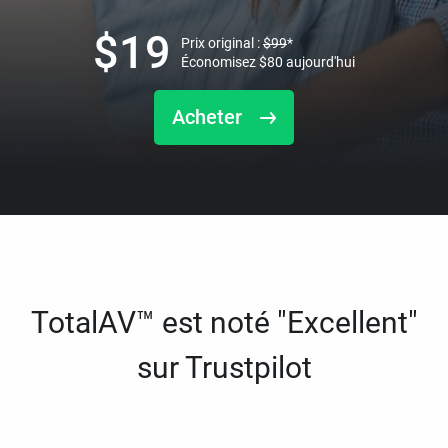
$
19
Prix original :
$
99
*
Économisez
$
80
aujourd'hui
Acheter
TotalAV™ est noté "Excellent"
sur Trustpilot