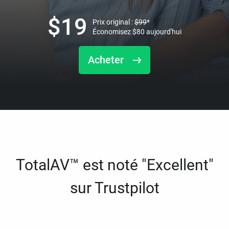
$
19
Prix original :
$
99
*
Économisez
$
80
aujourd'hui
Acheter
TotalAV™ est noté "Excellent"
sur Trustpilot