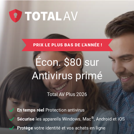
PRIX LE PLUS BAS DE L'ANNÉE !
Écon.
$
80
sur
Antivirus primé
Total AV Plus 2026
En temps réel
Protection antivirus
®
Sécurise
les appareils Windows, Mac
, Android et iOS
Protège
votre identité et vos achats en ligne