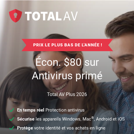
PRIX LE PLUS BAS DE L'ANNÉE !
Écon.
$
80
sur
Antivirus primé
Total AV Plus 2026
En temps réel
Protection antivirus
®
Sécurise
les appareils Windows, Mac
, Android et iOS
Protège
votre identité et vos achats en ligne