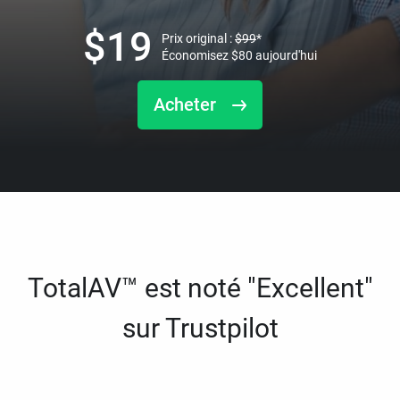
$
19
Prix original :
$
99
*
Économisez
$
80
aujourd'hui
Acheter
TotalAV™ est noté "Excellent"
sur Trustpilot