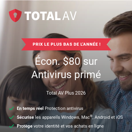
PRIX LE PLUS BAS DE L'ANNÉE !
Écon.
$
80
sur
Antivirus primé
Total AV Plus 2026
En temps réel
Protection antivirus
®
Sécurise
les appareils Windows, Mac
, Android et iOS
Protège
votre identité et vos achats en ligne