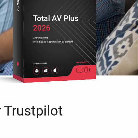
Total AV Plus
2026
Antivirus primé
avec réglage et optimisation du système
Multiplateforme
Compatible avec
 Trustpilot