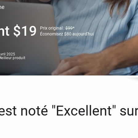
ne
nt
$
19
Prix original :
$
99
*
Économisez
$
80
aujourd'hui
vril 2025
eilleur produit
st noté "Excellent" sur