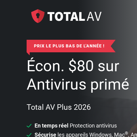
PRIX LE PLUS BAS DE L'ANNÉE !
Écon.
$
80
sur
Antivirus primé
Total AV Plus 2026
En temps réel
Protection antivirus
®
Sécurise
les appareils Windows, Mac
, A