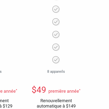
ls
8 appareils
$
49
*
*
re année
première année
ment
Renouvellement
 à
$
129
automatique à
$
149