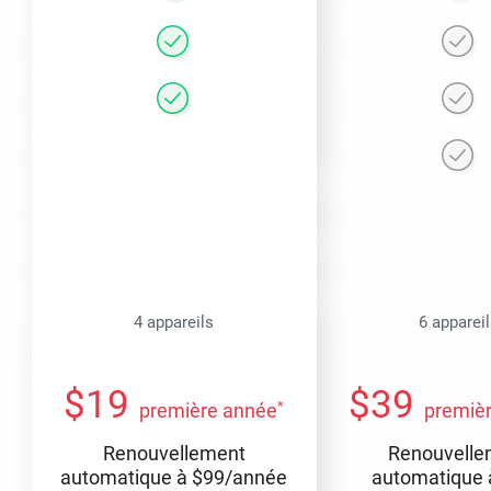
4 appareils
6 apparei
$
19
$
39
*
première année
premiè
Renouvellement
Renouvelle
automatique à
$
99
/année
automatique