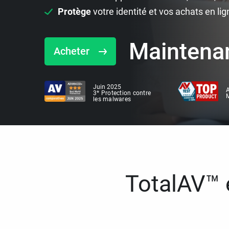
Protège
votre identité et vos achats en lig
Maintena
Acheter
Juin 2025
A
3* Protection contre
M
les malwares
TotalAV™ e