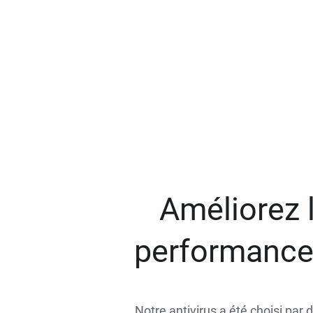
Améliorez l
performances
Notre antivirus a été choisi par 