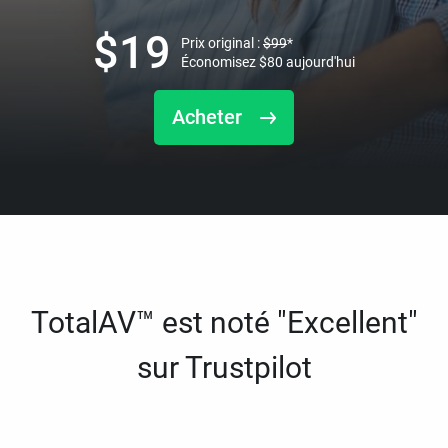
$
19
Prix original :
$
99
*
Économisez
$
80
aujourd'hui
Acheter
TotalAV™ est noté "Excellent"
sur Trustpilot