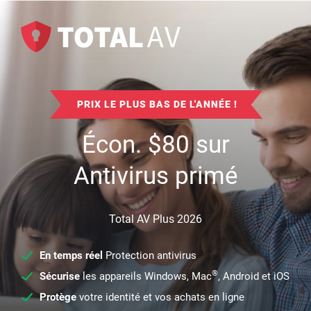
PRIX LE PLUS BAS DE L'ANNÉE !
Écon.
$
80
sur
Antivirus primé
Total AV Plus 2026
En temps réel
Protection antivirus
®
Sécurise
les appareils Windows, Mac
, Android et iOS
Protège
votre identité et vos achats en ligne