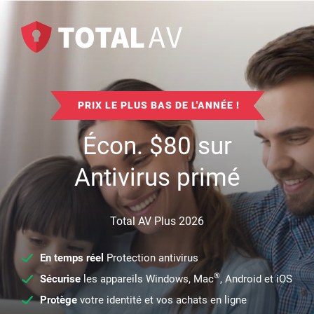
PRIX LE PLUS BAS DE L'ANNÉE !
Écon.
$
80
sur
Antivirus primé
Total AV Plus 2026
En temps réel
Protection antivirus
®
Sécurise
les appareils Windows, Mac
, Android et iOS
Protège
votre identité et vos achats en ligne