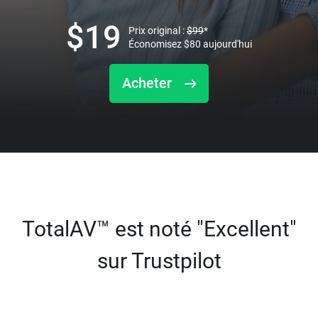
$
19
Prix original :
$
99
*
Économisez
$
80
aujourd'hui
Acheter
TotalAV™ est noté "Excellent"
sur Trustpilot