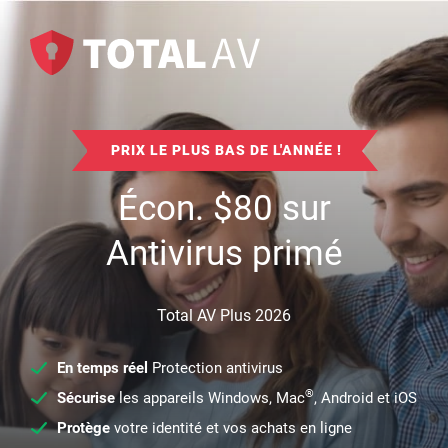
PRIX LE PLUS BAS DE L'ANNÉE !
Écon.
$
80
sur
Antivirus primé
Total AV Plus 2026
En temps réel
Protection antivirus
®
Sécurise
les appareils Windows, Mac
, Android et iOS
Protège
votre identité et vos achats en ligne