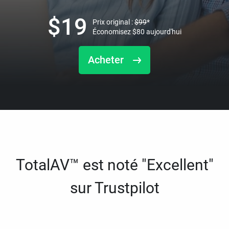
$
19
Prix original :
$
99
*
Économisez
$
80
aujourd'hui
Acheter
TotalAV™ est noté "Excellent"
sur Trustpilot