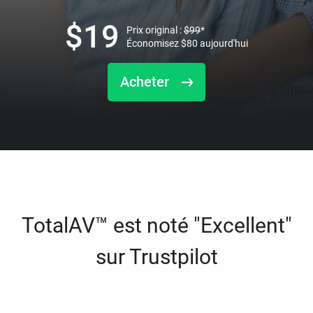
$
19
Prix original :
$
99
*
Économisez
$
80
aujourd'hui
Acheter
TotalAV™ est noté "Excellent"
sur Trustpilot