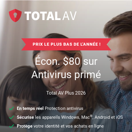
PRIX LE PLUS BAS DE L'ANNÉE !
Écon.
$
80
sur
Antivirus primé
Total AV Plus 2026
En temps réel
Protection antivirus
®
Sécurise
les appareils Windows, Mac
, Android et iOS
Protège
votre identité et vos achats en ligne