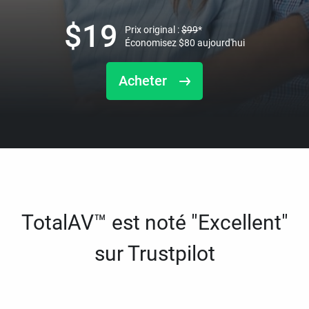
$
19
Prix original :
$
99
*
Économisez
$
80
aujourd'hui
Acheter
TotalAV™ est noté "Excellent"
sur Trustpilot