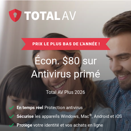
PRIX LE PLUS BAS DE L'ANNÉE !
Écon.
$
80
sur
Antivirus primé
Total AV Plus 2026
En temps réel
Protection antivirus
®
Sécurise
les appareils Windows, Mac
, Android et iOS
Protège
votre identité et vos achats en ligne