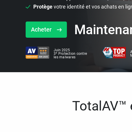
Protège
votre identité et vos achats en lig
Maintena
Acheter
Juin 2025
A
3* Protection contre
M
les malwares
TotalAV™ e