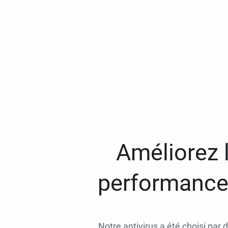
Améliorez l
performances
Notre antivirus a été choisi par 