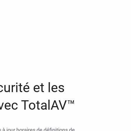
urité et les
avec TotalAV™
 à jour horaires de définitions de