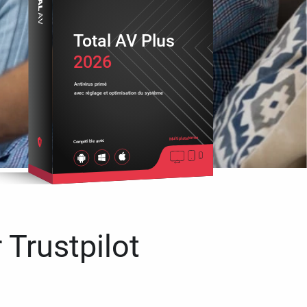
Total AV Plus
2026
Antivirus primé
avec réglage et optimisation du système
Multiplateforme
Compatible avec
 Trustpilot