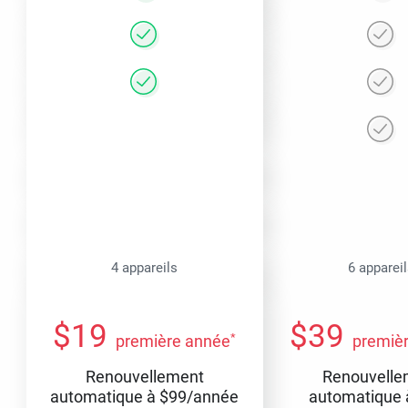
4 appareils
6 apparei
$
19
$
39
*
première année
premiè
Renouvellement
Renouvelle
automatique à
$
99
/année
automatique