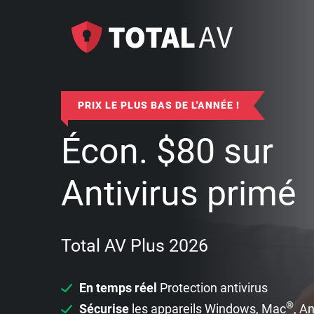
PRIX LE PLUS BAS DE L'ANNÉE !
Écon.
$
80
sur
Antivirus primé
Total AV Plus 2026
En temps réel
Protection antivirus
®
Sécurise
les appareils Windows, Mac
, A