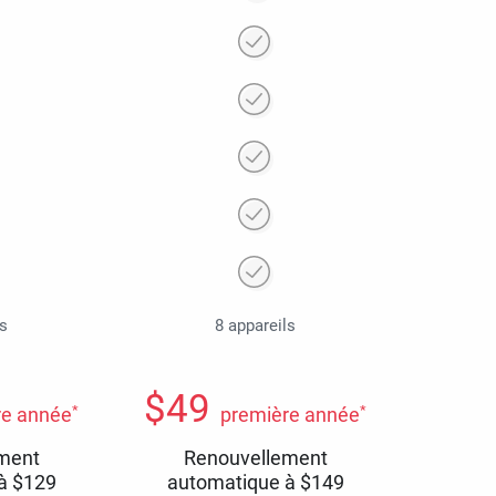
ls
8 appareils
$
49
*
*
re année
première année
ment
Renouvellement
 à
$
129
automatique à
$
149